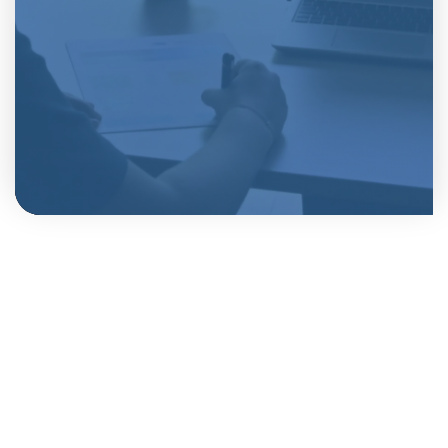
Vaartlaan 28, 9800 Deinze
+32 9 243 81 10
sales@vansteelandt.be
VAT BE 0451.487.488
Homepagina