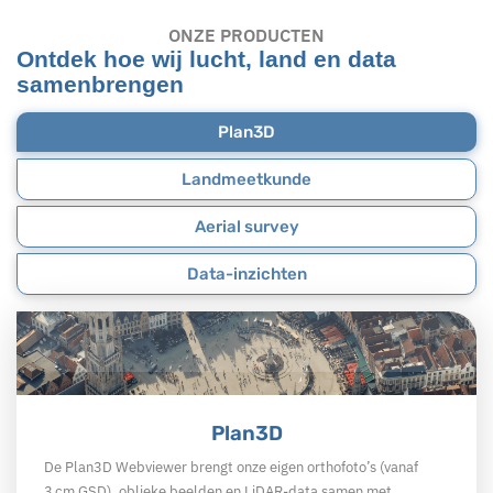
ONZE PRODUCTEN
Ontdek hoe wij lucht, land en data
samenbrengen
Plan3D
Landmeetkunde
Aerial survey
Data-inzichten
Plan3D
De Plan3D Webviewer brengt onze eigen orthofoto’s (vanaf
3 cm GSD), oblieke beelden en LiDAR-data samen met